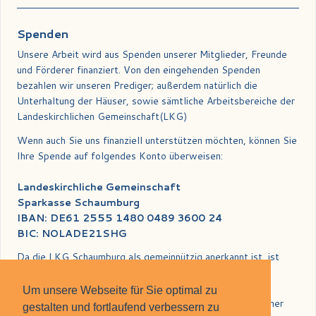
Spenden
Unsere Arbeit wird aus Spenden unserer Mitglieder, Freunde
und Förderer finanziert. Von den eingehenden Spenden
bezahlen wir unseren Prediger; außerdem natürlich die
Unterhaltung der Häuser, sowie sämtliche Arbeitsbereiche der
Landeskirchlichen Gemeinschaft(LKG)
Wenn auch Sie uns finanziell unterstützen möchten, können Sie
Ihre Spende auf folgendes Konto überweisen:
Landeskirchliche Gemeinschaft
Sparkasse Schaumburg
IBAN: DE61 2555 1480 0489 3600 24
BIC: NOLADE21SHG
Da die LKG Schaumburg als gemeinnützig anerkannt ist, ist
Ihre Spende steuerlich abzugsfähig. Ihnen wird zum
Jahresbeginn des Folgejahres automatisch eine
Um unsere Webseite für Sie optimal zu
Spendenbescheinigung zugeschickt. Sollten Sie diese früher
gestalten und fortlaufend verbessern zu