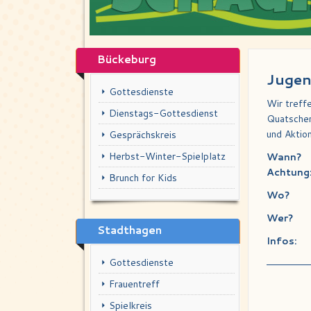
Bückeburg
Jugen
Gottesdienste
Wir treff
Dienstags-Gottesdienst
Quatschen
und Aktio
Gesprächskreis
Herbst-Winter-Spielplatz
Wann?
Achtung
Brunch for Kids
Wo?
Wer?
Stadthagen
Infos:
Gottesdienste
Frauentreff
Spielkreis