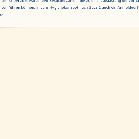
iten ist bei zu erwartenden Besucherzahlen, die zu einer Auslastung der vor
iten führen können, in dem Hygienekonzept nach Satz 1 auch ein Anmeldeerfo
.«