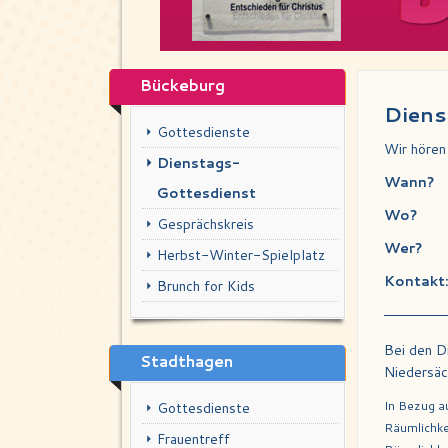
Bückeburg
Diens
Gottesdienste
Wir hören
Dienstags-
Wann?
Gottesdienst
Wo?
Gesprächskreis
Wer?
Herbst-Winter-Spielplatz
Kontakt
Brunch for Kids
Bei den D
Stadthagen
Niedersäc
In Bezug a
Gottesdienste
Räumlichke
Frauentreff